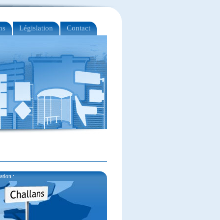
ns
Législation
Contact
ation :