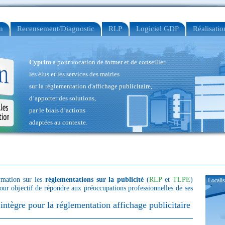
n
Recensement/Diagnostic
RLP
Logiciel GDP
Réalisatio
Cyprim
a pour vocation de former et de conseiller
les élus et les services des mairies
sur la réglementation d'affichage publicitaire,
d’apporter des solutions,
par le biais d’actions
adaptées au contexte.
ormation sur les
réglementations sur la publicité
(
RLP
et
TLPE
)
Localis
ur objectif de répondre aux préoccupations professionnelles de ses
intègre pour la réglementation affichage publicitaire