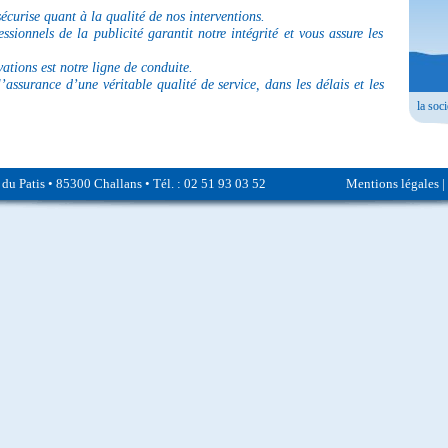
écurise quant à la qualité de nos interventions.
ssionnels de la publicité garantit notre intégrité et vous assure les
ations est notre ligne de conduite.
 l’assurance d’une véritable qualité de service, dans les délais et les
la soc
du Patis • 85300 Challans • Tél. : 02 51 93 03 52
Mentions légales
|